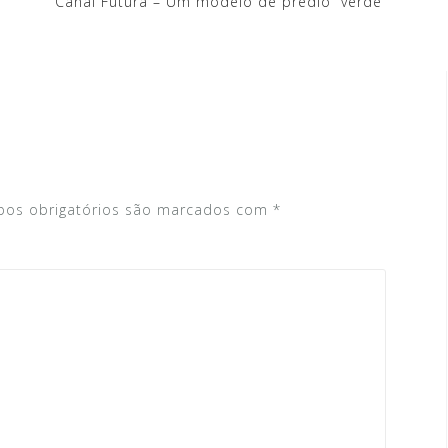
Canal Futura – Um modelo de prédio “verde”
os obrigatórios são marcados com
*