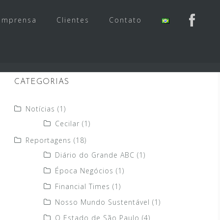
Imprensa
Clientes
Contato
CATEGORIAS
Notícias
(1)
Cecilar
(1)
Reportagens
(18)
Diário do Grande ABC
(1)
Época Negócios
(1)
Financial Times
(1)
Nosso Mundo Sustentável
(1)
O Estado de São Paulo
(4)