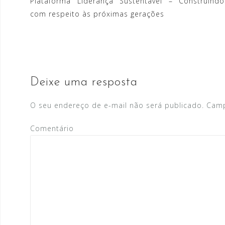
Plataforma Liderança Sustentável – Construindo
N
com respeito às próximas gerações
a
v
e
g
Deixe uma resposta
a
O seu endereço de e-mail não será publicado.
Camp
ç
ã
Comentário
o
d
e
P
o