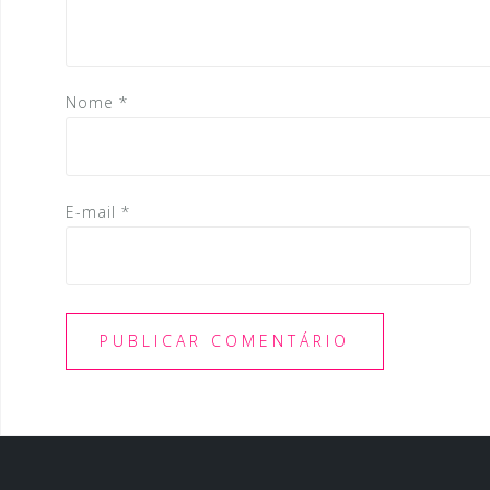
s
t
Nome
*
E-mail
*