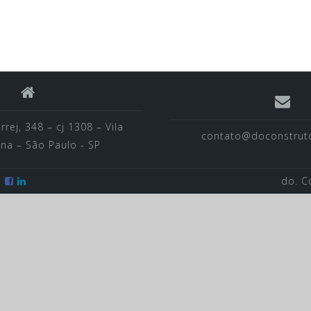
rej, 348 – cj 1308 – Vila
contato@doconstrut
na – São Paulo - SP
s
do. C