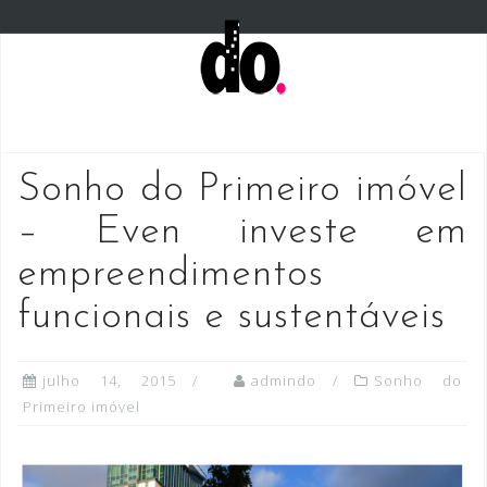
S
k
i
p
t
o
Sonho do Primeiro imóvel
c
o
– Even investe em
n
empreendimentos
t
e
funcionais e sustentáveis
n
t
julho 14, 2015
admindo
Sonho do
Primeiro imóvel