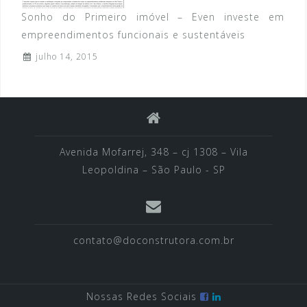
Sonho do Primeiro imóvel – Even investe em
empreendimentos funcionais e sustentáveis
julho 14, 2015
Avenida Mofarrej, 348 – cj 1308 – Vila
Leopoldina – São Paulo - SP
contato@doconstrutora.com.br
Nossas Redes Sociais