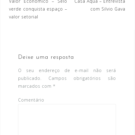
Valor Econômico – Selo
Casa Aqua – Entrevista
N
verde conquista espaço –
com Silvio Gava
a
valor setorial
v
e
g
a
Deixe uma resposta
ç
O seu endereço de e-mail não será
ã
publicado.
Campos obrigatórios são
o
marcados com
*
d
Comentário
e
P
o