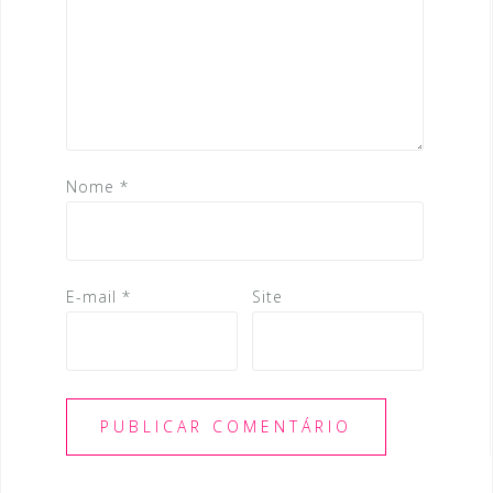
s
t
Nome
*
E-mail
*
Site