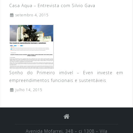
Casa Aqua – Entrevista com Silvio Gava
setembro 4, 2015
Sonho do Primeiro imóvel – Even investe em
empreendimentos funcionais e sustentáveis
julho 14, 2015
Avenida Mofarrej, 348 – cj 1308 – Vila