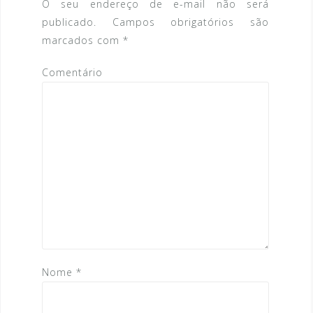
o
O seu endereço de e-mail não será
publicado.
Campos obrigatórios são
d
marcados com
*
e
Comentário
P
o
s
t
Nome
*