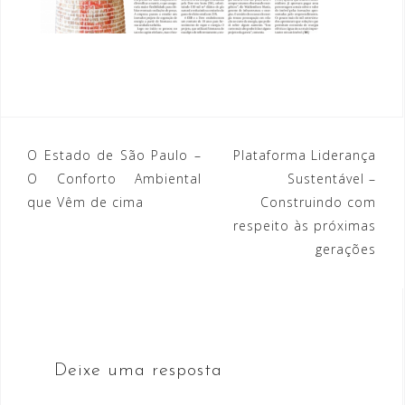
O Estado de São Paulo –
Plataforma Liderança
N
O Conforto Ambiental
Sustentável –
a
que Vêm de cima
Construindo com
respeito às próximas
v
gerações
e
g
a
ç
Deixe uma resposta
ã