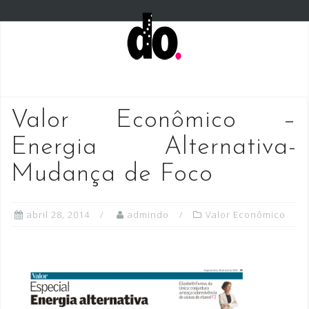
S
k
i
p
t
o
Valor Econômico –
c
o
Energia Alternativa-
n
Mudança de Foco
t
e
n
abril 28, 2014
admindo
Valor Econômico
t