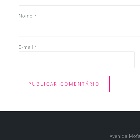
t
Nome
*
E-mail
*
Avenida Mofar