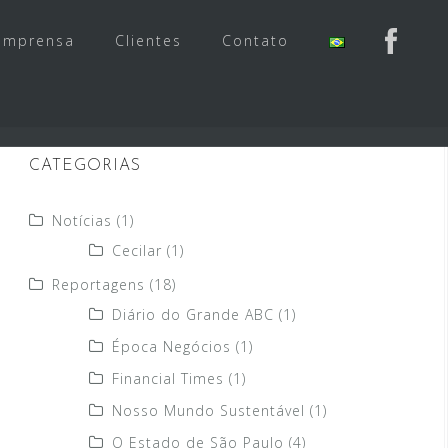
Imprensa
Clientes
Contato
CATEGORIAS
Notícias
(1)
Cecilar
(1)
Reportagens
(18)
Diário do Grande ABC
(1)
Época Negócios
(1)
Financial Times
(1)
Nosso Mundo Sustentável
(1)
O Estado de São Paulo
(4)