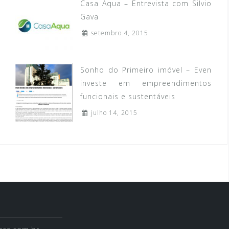
Casa Aqua – Entrevista com Silvio
Gava
setembro 4, 2015
Sonho do Primeiro imóvel – Even
investe em empreendimentos
funcionais e sustentáveis
julho 14, 2015