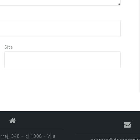
Site
rej, 348 – cj 1308 – Vila